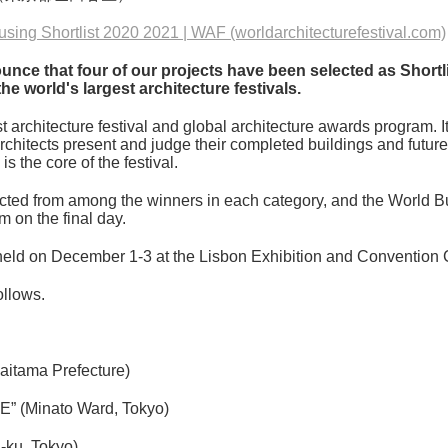
ing Shortlist 2020 2021 | WAF (worldarchitecturefestival.com)
nce that four of our projects have been selected as Shortl
 world's largest architecture festivals.
t architecture festival and global architecture awards program.
I
itects present and judge their completed buildings and future pr
s the core of the festival.
cted from among the winners in each category, and the World Bui
m on the final day.
held on December 1-3 at the Lisbon Exhibition and Convention C
ollows.
Saitama Prefecture)
” (Minato Ward, Tokyo)
a-ku, Tokyo)