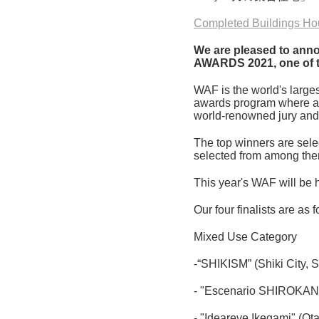
Completed Buildings Hous
We are pleased to annou
AWARDS 2021, one of the
WAF is the world's larges
awards program where arch
world-renowned jury and i
The top winners are sele
selected from among the
This year's WAF will be 
Our four finalists are as f
Mixed Use Category
-“SHIKISM” (Shiki City, 
- "Escenario SHIROKANE
- "Ideareve Ikegami" (Ot