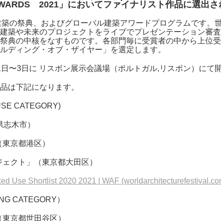
AWARDS 2021」においてファイナリスト作品に選出
建築の祭典、およびグローバル建築アワードプログラムです。
建築や未来のプロジェクトをライブでプレゼンテーション審査
祭典の中核をなすものです。
各部門毎に受賞者の中から上位
ルディング・オブ・ザイヤー」を選定します。
2月1日〜3日に リスボン展示会議場（ポルトガル,リスボン）にて
品は下記になります。
SE CATEGORY)
玉県志木市）
（東京都港区）
ジェクト」（東京都大田区）
d Use Shortlist 2020 2021 | WAF (worldarchitecturefestival.co
G CATEGORY）
（東京都世田谷区）