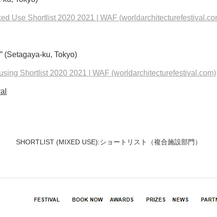
d Use Shortlist 2020 2021 | WAF (worldarchitecturefestival.co
 (Setagaya-ku, Tokyo)
ing Shortlist 2020 2021 | WAF (worldarchitecturefestival.com)
al
SHORTLIST (MIXED USE):ショートリスト（複合施設部門）