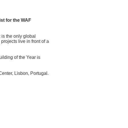
ist for the WAF
t is the only global
ojects live in front of a
lding of the Year is
enter, Lisbon, Portugal.