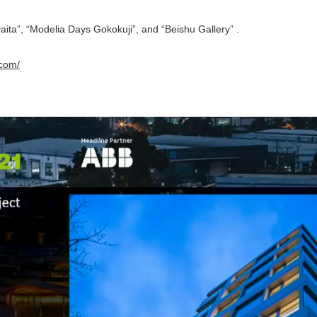
aita”, “Modelia Days Gokokuji”, and “Beishu Gallery” .
.com/