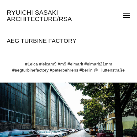
RYUICHI SASAKI 
ARCHITECTURE/RSA
AEG TURBINE FACTORY
#Leica
#leicam9
#m9
#elmarit
#elmarit21mm
#aegturbinefactory
#peterbehrens
#berlin
@ Huttenstraße