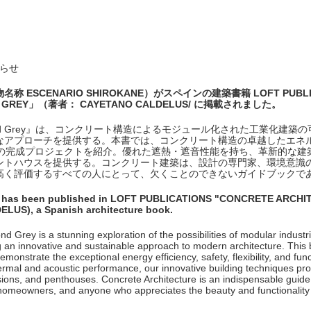
知らせ
ESCENARIO SHIROKANE）がスペインの建築書籍 LOFT PUBLIC
ND GREY」（著者： CAYETANO CALDELUS/ に掲載されました。
ond Grey』は、コンクリート構造によるモジュール化された工業化建築
なアプローチを提供する。本書では、コンクリート構造の卓越したエネ
件の完成プロジェクトを紹介。優れた遮熱・遮音性能を持ち、革新的な建
ントハウスを提供する。コンクリート建築は、設計の専門家、環境意識
高く評価するすべての人にとって、欠くことのできないガイドブックで
has been published in LOFT PUBLICATIONS "CONCRETE ARCH
LUS), a Spanish architecture book.
d Grey is a stunning exploration of the possibilities of modular industri
ng an innovative and sustainable approach to modern architecture. Thi
monstrate the exceptional energy efficiency, safety, flexibility, and func
hermal and acoustic performance, our innovative building techniques pro
ns, and penthouses. Concrete Architecture is an indispensable guide 
homeowners, and anyone who appreciates the beauty and functionality