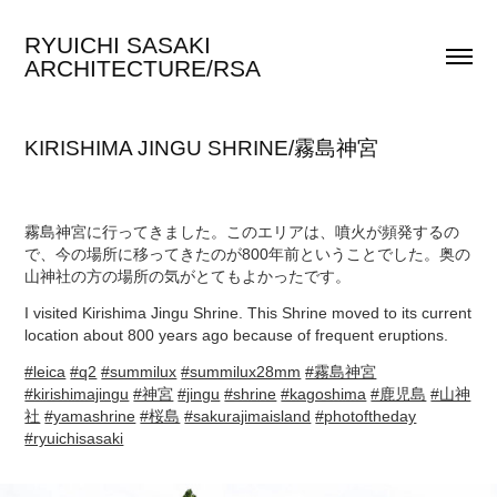
RYUICHI SASAKI 
ARCHITECTURE/RSA
KIRISHIMA JINGU SHRINE/霧島神宮
霧島神宮に行ってきました。このエリアは、噴火が頻発するの
で、今の場所に移ってきたのが800年前ということでした。奥の
山神社の方の場所の気がとてもよかったです。
I visited Kirishima Jingu Shrine. This Shrine moved to its current
location about 800 years ago because of frequent eruptions.
#leica
#q2
#summilux
#summilux28mm
#霧島神宮
#kirishimajingu
#神宮
#jingu
#shrine
#kagoshima
#鹿児島
#山神
社
#yamashrine
#桜島
#sakurajimaisland
#photoftheday
#ryuichisasaki