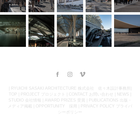
| RYUICHI SASAKI ARCHITECTURE 株式会社 佐々木設計事務所|
TOP
|
PROJECT プロジェクト
|
CONTACT お問い合わせ
|
NEWS
|
STUDIO 会社情報
|
AWARD PRIZES 受賞
|
PUBLICATIONS 出版・
メディア掲載
|
OPPORTUNITY 採用
|
PRIVACY POLICY プライバ
シーポリシー