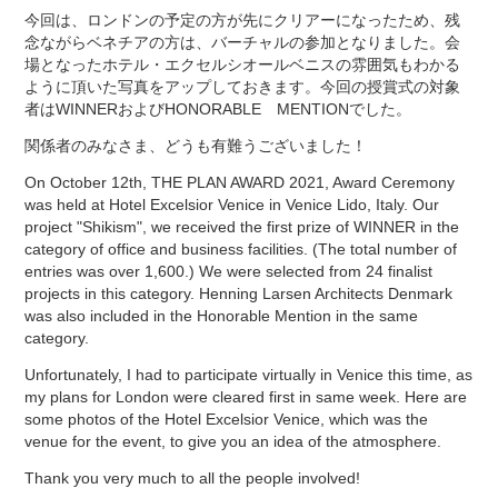
今回は、ロンドンの予定の方が先にクリアーになったため、残
念ながらベネチアの方は、バーチャルの参加となりました。会
場となったホテル・エクセルシオールベニスの雰囲気もわかる
ように頂いた写真をアップしておきます。今回の授賞式の対象
者はWINNERおよびHONORABLE MENTIONでした。
関係者のみなさま、どうも有難うございました！
On October 12th, THE PLAN AWARD 2021, Award Ceremony
was held at Hotel Excelsior Venice in Venice Lido, Italy. Our
project "Shikism", we received the first prize of WINNER in the
category of office and business facilities. (The total number of
entries was over 1,600.) We were selected from 24 finalist
projects in this category. Henning Larsen Architects Denmark
was also included in the Honorable Mention in the same
category.
Unfortunately, I had to participate virtually in Venice this time, as
my plans for London were cleared first in same week. Here are
some photos of the Hotel Excelsior Venice, which was the
venue for the event, to give you an idea of the atmosphere.
Thank you very much to all the people involved!